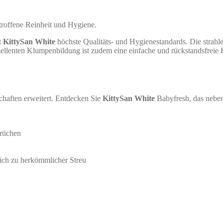
troffene Reinheit und Hygiene.
t
KittySan White
höchste Qualitäts- und Hygienestandards. Die strahl
ellenten Klumpenbildung ist zudem eine einfache und rückstandsfreie R
schaften erweitert. Entdecken Sie
KittySan White
Babyfresh, das neben 
erüchen
ich zu herkömmlicher Streu