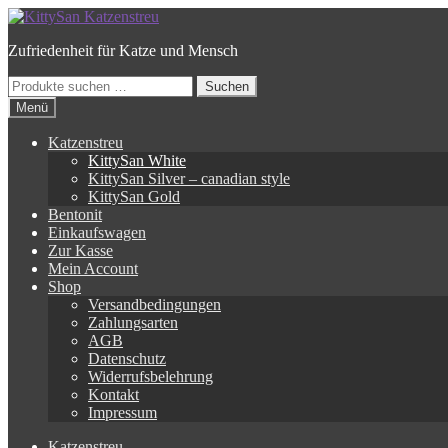
Zur
Zum
Navigation
Inhalt
Zufriedenheit für Katze und Mensch
springen
springen
Suchen
Suchen
nach:
Menü
Katzenstreu
KittySan White
KittySan Silver – canadian style
KittySan Gold
Bentonit
Einkaufswagen
Zur Kasse
Mein Account
Shop
Versandbedingungen
Zahlungsarten
AGB
Datenschutz
Widerrufsbelehrung
Kontakt
Impressum
Katzenstreu