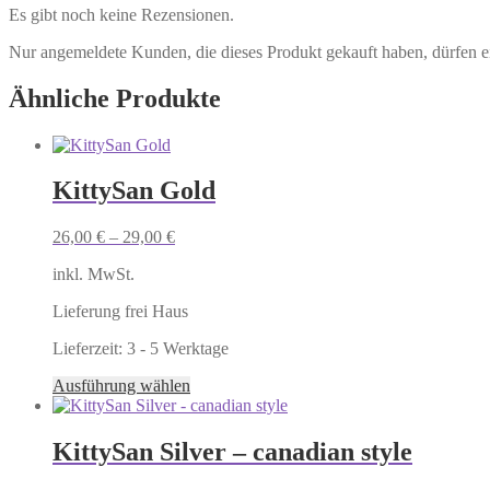
Es gibt noch keine Rezensionen.
Nur angemeldete Kunden, die dieses Produkt gekauft haben, dürfen 
Ähnliche Produkte
KittySan Gold
26,00
€
–
29,00
€
inkl. MwSt.
Lieferung frei Haus
Lieferzeit:
3 - 5 Werktage
Dieses
Ausführung wählen
Produkt
weist
mehrere
KittySan Silver – canadian style
Varianten
auf.