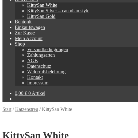
KittySan White
KittySan Silver – canadian style
KittySan Gold
Bentonit
Einkaufswagen
Zur Kasse
Mein Account
Shop
Versandbedingungen
Zahlungsarten
AGB
Datenschutz
Widerrufsbelehrung
Kontakt
Impressum
0,00
€
0 Artikel
Start
/
Katzenstreu
/
KittySan White
KittySan White